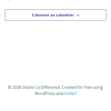
date.
v
v
i
i
S’abonner au calendrier
g
g
a
a
t
t
i
i
o
o
n
n
© 2026 Osons La Différence. Created for free using
d
WordPress and
Colibri
p
e