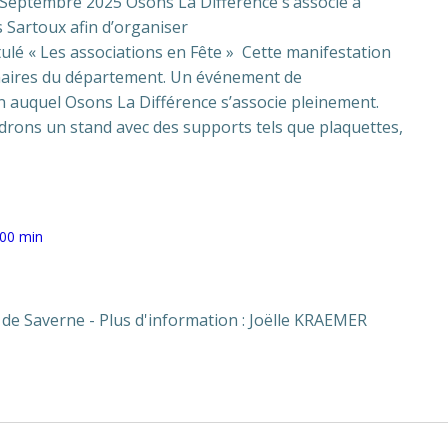
Septembre 2025 Osons La Différence s’associe à
ns Sartoux afin d’organiser
itulé « Les associations en Fête » Cette manifestation
naires du département. Un événement de
on auquel Osons La Différence s’associe pleinement.
ndrons un stand avec des supports tels que plaquettes,
 00 min
 de Saverne - Plus d'information : Joëlle KRAEMER