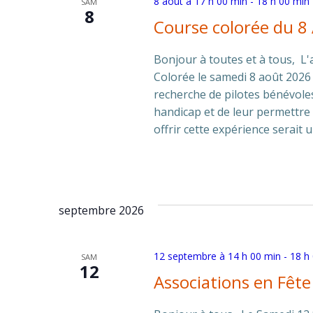
8 août à 17 h 00 min
-
18 h 00 min
SAM
8
Course colorée du 8
Bonjour à toutes et à tous, L
Colorée le samedi 8 août 202
recherche de pilotes bénévole
handicap et de leur permettre 
offrir cette expérience serait
septembre 2026
12 septembre à 14 h 00 min
-
18 h
SAM
12
Associations en Fêt