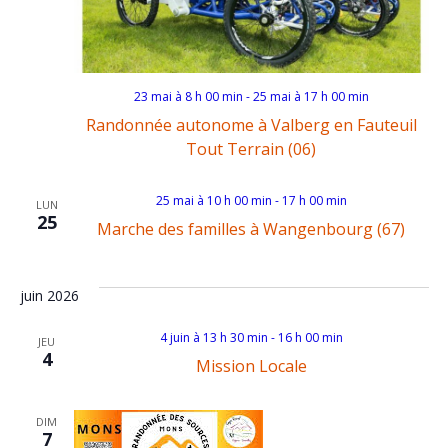
a
a
t
t
i
i
23 mai à 8 h 00 min
-
25 mai à 17 h 00 min
o
Randonnée autonome à Valberg en Fauteuil
o
Tout Terrain (06)
n
n
25 mai à 10 h 00 min
-
17 h 00 min
LUN
d
25
Marche des familles à Wangenbourg (67)
p
e
a
juin 2026
v
r
4 juin à 13 h 30 min
-
16 h 00 min
JEU
u
4
Mission Locale
c
e
DIM
7