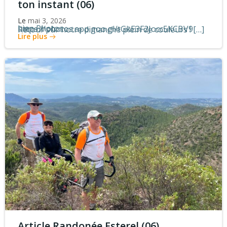
ton instant (06)
Le
mai 3, 2026
Lien Photos : https://photos.app.goo.gl/tGkE3F2Jocc5KCBV9 Retour sur notre dimanche plein de couleurs ! […]
Lire plus
Article Randonée Esterel (06)