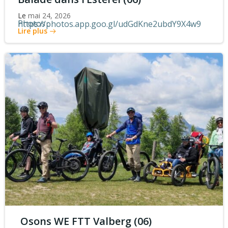
Le
mai 24, 2026
Photos : https://photos.app.goo.gl/udGdKne2ubdY9X4w9
Lire plus
Osons WE FTT Valberg (06)