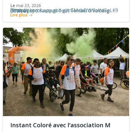
Le
mai 23, 2026
Photos : https://photos.app.goo.gl/rGMdbDYY6oVdGpLK9 Le week-end Fauteuil Tout Terrain à Valberg (FTT) a […]
Lire plus
Instant Coloré avec l’association M