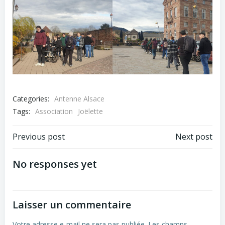
Categories:
Antenne Alsace
Tags:
Association
Joëlette
Post
Post
Previous post
Next post
navigation
navigation
No responses yet
Laisser un commentaire
Votre adresse e-mail ne sera pas publiée.
Les champs