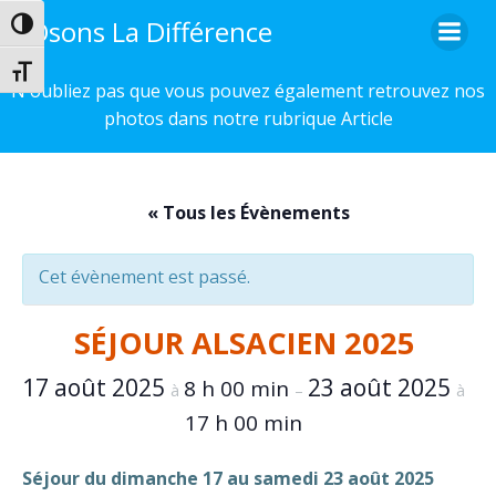
Aller
Osons La Différence
Passer en contraste élevé
au
contenu
Changer la taille de la police
N'oubliez pas que vous pouvez également retrouvez nos
photos dans notre rubrique Article
« Tous les Évènements
Cet évènement est passé.
SÉJOUR ALSACIEN 2025
17 août 2025
23 août 2025
8 h 00 min
à
–
à
17 h 00 min
Séjour du dimanche 17 au samedi 23 août 2025