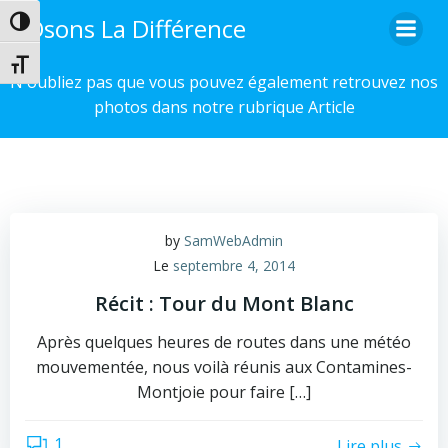
Aller
Osons La Différence
Passer en contraste élevé
au
contenu
Changer la taille de la police
N'oubliez pas que vous pouvez également retrouvez nos
photos dans notre rubrique Article
by
SamWebAdmin
Le
septembre 4, 2014
Récit : Tour du Mont Blanc
Après quelques heures de routes dans une météo
mouvementée, nous voilà réunis aux Contamines-
Montjoie pour faire […]
1
Lire plus