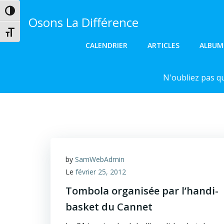
Aller
Passer en contraste élevé
au
Osons La Différence
contenu
Changer la taille de la police
CALENDRIER
ARTICLES
ALBUM
N'oubliez pas q
by
SamWebAdmin
Le
février 25, 2012
Tombola organisée par l’handi-
basket du Cannet