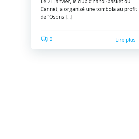
Le 21 janvier, le club d’handi-basket du
Cannet, a organisé une tombola au profit
de “Osons […]
0
Lire plus