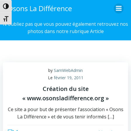
Aller
Osons La Différence
Passer en contraste élevé
au
contenu
Changer la taille de la police
N'oubliez pas que vous pouvez également retrouvez nos
photos dans notre rubrique Article
by
SamWebAdmin
Le
février 19, 2011
Création du site
« www.osonsladifference.org »
Ce site a pour but de présenter l’association « Osons
La Différence » et de vous tenir informés […]