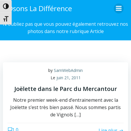
Aller
Osons La Différence
Passer en contraste élevé
au
contenu
Changer la taille de la police
N'oubliez pas que vous pouvez également retrouvez nos
photos dans notre rubrique Article
by
SamWebAdmin
Le
juin 21, 2011
Joëlette dans le Parc du Mercantour
Notre premier week-end d’entrainement avec la
Joëlette s’est très bien passé. Nous sommes partis
de Vignols […]
0
Lire plus