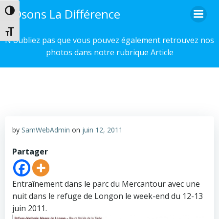
Aller
Osons La Différence
Passer en contraste élevé
au
contenu
Changer la taille de la police
N'oubliez pas que vous pouvez également retrouvez nos
photos dans notre rubrique Article
by
SamWebAdmin
on
juin 12, 2011
Partager
Entraînement dans le parc du Mercantour avec une
nuit dans le refuge de Longon le week-end du 12-13
juin 2011.