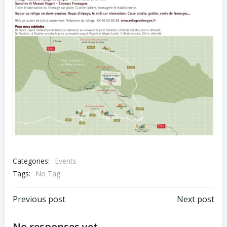
Categories:
Events
Tags:
No Tag
Post
Post
Previous post
Next post
No responses yet