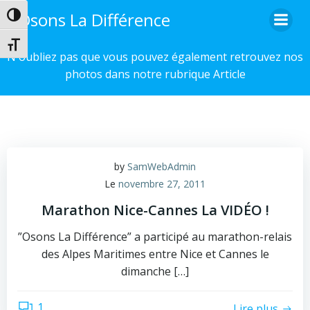
Aller
Osons La Différence
Passer en contraste élevé
au
contenu
Changer la taille de la police
N'oubliez pas que vous pouvez également retrouvez nos
photos dans notre rubrique Article
by
SamWebAdmin
Le
novembre 27, 2011
Marathon Nice-Cannes La VIDÉO !
”Osons La Différence” a participé au marathon-relais
des Alpes Maritimes entre Nice et Cannes le
dimanche […]
1
Lire plus