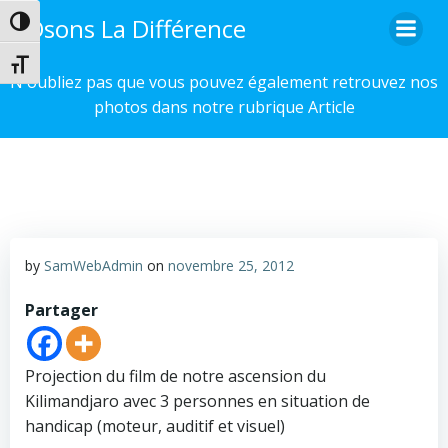
Aller
Osons La Différence
Passer en contraste élevé
au
contenu
Changer la taille de la police
N'oubliez pas que vous pouvez également retrouvez nos
photos dans notre rubrique Article
by
SamWebAdmin
on
novembre 25, 2012
Partager
Projection du film de notre ascension du
Kilimandjaro avec 3 personnes en situation de
handicap (moteur, auditif et visuel)