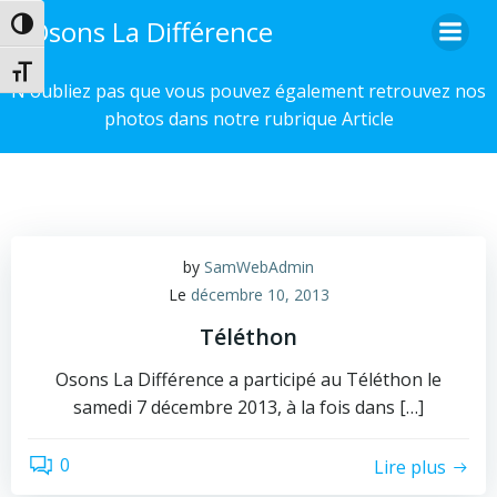
Aller
Osons La Différence
Passer en contraste élevé
au
contenu
Changer la taille de la police
N'oubliez pas que vous pouvez également retrouvez nos
photos dans notre rubrique Article
by
SamWebAdmin
Le
décembre 10, 2013
Téléthon
Osons La Différence a participé au Téléthon le
samedi 7 décembre 2013, à la fois dans […]
0
Lire plus