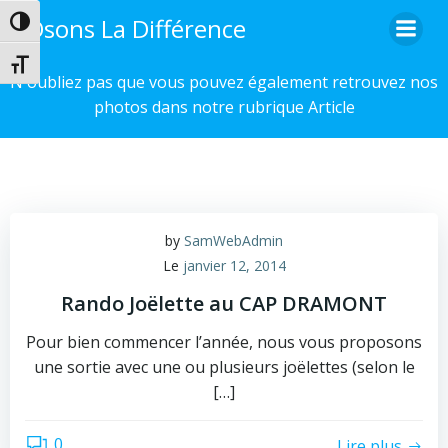
Aller
Osons La Différence
Passer en contraste élevé
au
contenu
Changer la taille de la police
N'oubliez pas que vous pouvez également retrouvez nos
photos dans notre rubrique Article
by
SamWebAdmin
Le
janvier 12, 2014
Rando Joëlette au CAP DRAMONT
Pour bien commencer l’année, nous vous proposons
une sortie avec une ou plusieurs joëlettes (selon le
[…]
0
Lire plus