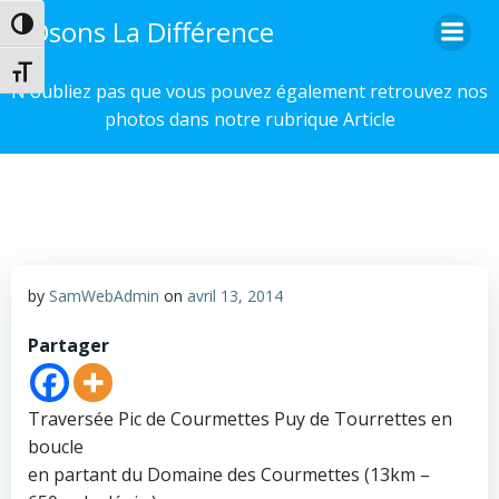
Aller
Osons La Différence
Passer en contraste élevé
au
contenu
Changer la taille de la police
N'oubliez pas que vous pouvez également retrouvez nos
photos dans notre rubrique Article
by
SamWebAdmin
on
avril 13, 2014
Partager
Traversée Pic de Courmettes Puy de Tourrettes en
boucle
en partant du Domaine des Courmettes (13km –