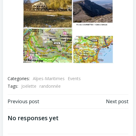
Categories:
Alpes-Maritimes
Events
Tags:
Joëlette
randonnée
Post
Post
Previous post
Next post
navigation
navigation
No responses yet