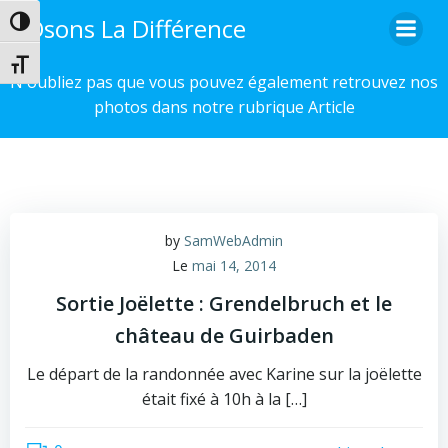
Aller
Osons La Différence
Passer en contraste élevé
au
contenu
Changer la taille de la police
N'oubliez pas que vous pouvez également retrouvez nos
photos dans notre rubrique Article
by
SamWebAdmin
Le
mai 14, 2014
Sortie Joëlette : Grendelbruch et le
château de Guirbaden
Le départ de la randonnée avec Karine sur la joëlette
était fixé à 10h à la […]