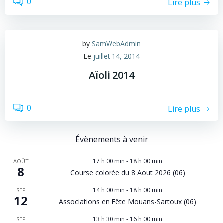
0
Lire plus
by
SamWebAdmin
Le
juillet 14, 2014
Aïoli 2014
0
Lire plus
Évènements à venir
17 h 00 min
-
18 h 00 min
AOÛT
8
Course colorée du 8 Aout 2026 (06)
14 h 00 min
-
18 h 00 min
SEP
12
Associations en Fête Mouans-Sartoux (06)
13 h 30 min
-
16 h 00 min
SEP