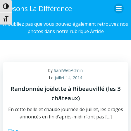
Aller
Osons La Différence
Passer en contraste élevé
au
contenu
Changer la taille de la police
N'oubliez pas que vous pouvez également retrouvez nos
photos dans notre rubrique Article
by
SamWebAdmin
Le
juillet 14, 2014
Randonnée joëlette à Ribeauvillé (les 3
châteaux)
En cette belle et chaude journée de juillet, les orages
annoncés en fin d’après-midi n’ont pas […]