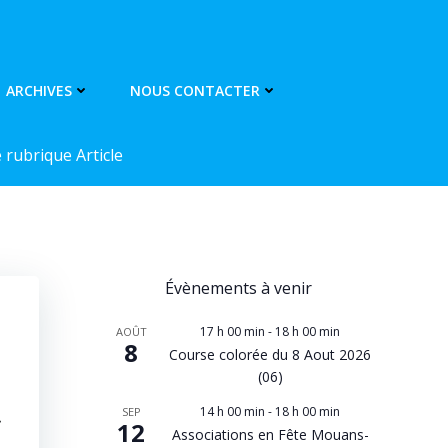
ARCHIVES
NOUS CONTACTER
rubrique Article
Évènements à venir
17 h 00 min
-
18 h 00 min
AOÛT
8
Course colorée du 8 Aout 2026
(06)
14 h 00 min
-
18 h 00 min
SEP
»
12
Associations en Fête Mouans-