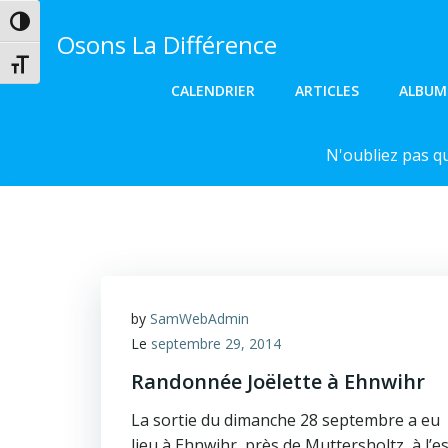
Aller
Passer en contraste élevé
au
Osons La Différence
contenu
Changer la taille de la police
CALENDRIER
ARTICLES
ALBUM
N'oubliez pas q
by
SamWebAdmin
Le
septembre 29, 2014
Randonnée Joëlette à Ehnwihr
La sortie du dimanche 28 septembre a eu
lieu à Ehnwihr, près de Muttersholtz, à l’es