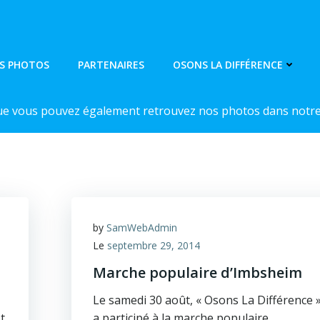
S PHOTOS
PARTENAIRES
OSONS LA DIFFÉRENCE
ue vous pouvez également retrouvez nos photos dans notre 
by
SamWebAdmin
Le
septembre 29, 2014
Marche populaire d’Imbsheim
Le samedi 30 août, « Osons La Différence 
t
a participé à la marche populaire