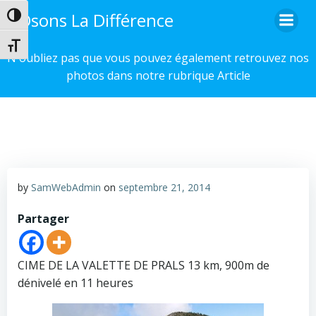
Aller
Osons La Différence
Passer en contraste élevé
au
contenu
Changer la taille de la police
N'oubliez pas que vous pouvez également retrouvez nos
photos dans notre rubrique Article
by
SamWebAdmin
on
septembre 21, 2014
Partager
CIME DE LA VALETTE DE PRALS 13 km, 900m de
dénivelé en 11 heures