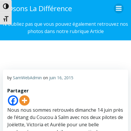
Aller
Osons La Différence
Passer en contraste élevé
au
contenu
Changer la taille de la police
N'oubliez pas que vous pouvez également retrouvez nos
photos dans notre rubrique Article
by
SamWebAdmin
on
juin 16, 2015
Partager
Nous nous sommes retrouvés dimanche 14 juin près
de l’étang du Coucou à Salm avec nos deux pilotes de
Joëlette, Victoria et Aurélie pour une belle