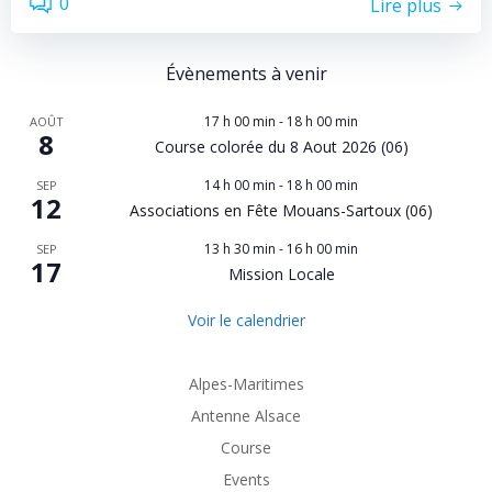
0
Lire plus
Évènements à venir
17 h 00 min
-
18 h 00 min
AOÛT
8
Course colorée du 8 Aout 2026 (06)
14 h 00 min
-
18 h 00 min
SEP
12
Associations en Fête Mouans-Sartoux (06)
13 h 30 min
-
16 h 00 min
SEP
17
Mission Locale
Voir le calendrier
Alpes-Maritimes
Antenne Alsace
Course
Events