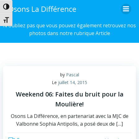
Aller
Osons La Différence
Passer en contraste élevé
au
contenu
Changer la taille de la police
N'oubliez pas que vous pouvez également retrouvez nos
photos dans notre rubrique Article
by
Pascal
Le
juillet 14, 2015
Weekend 06: Faites du bruit pour la
Moulière!
Osons La Différence, en partenariat avec la MJC de
Valbonne Sophia Antipolis, a posé deux de […]