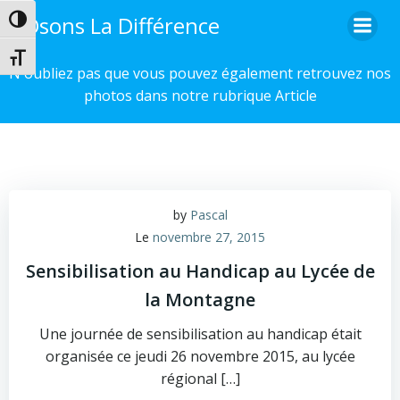
Aller
Osons La Différence
Passer en contraste élevé
au
contenu
Changer la taille de la police
N'oubliez pas que vous pouvez également retrouvez nos
photos dans notre rubrique Article
by
Pascal
Le
novembre 27, 2015
Sensibilisation au Handicap au Lycée de
la Montagne
Une journée de sensibilisation au handicap était
organisée ce jeudi 26 novembre 2015, au lycée
régional […]