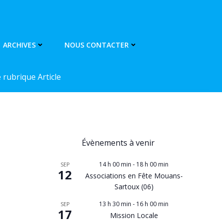
ARCHIVES
NOUS CONTACTER
rubrique Article
Évènements à venir
14 h 00 min
-
18 h 00 min
SEP
12
Associations en Fête Mouans-
Sartoux (06)
13 h 30 min
-
16 h 00 min
SEP
17
Mission Locale