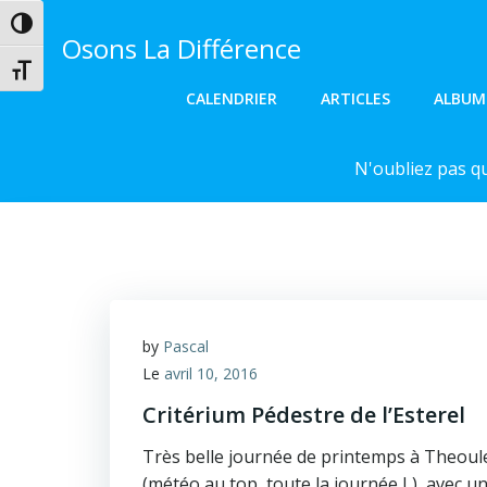
Aller
Passer en contraste élevé
au
Osons La Différence
contenu
Changer la taille de la police
CALENDRIER
ARTICLES
ALBUM
N'oubliez pas q
by
Pascal
Le
avril 10, 2016
Critérium Pédestre de l’Esterel
Très belle journée de printemps à Theoul
(météo au top, toute la journée J ), avec u