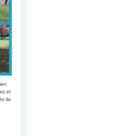
ien
es et
ée de