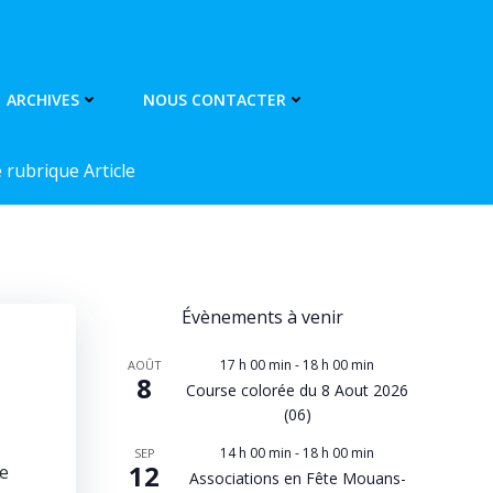
ARCHIVES
NOUS CONTACTER
rubrique Article
Évènements à venir
17 h 00 min
-
18 h 00 min
AOÛT
8
Course colorée du 8 Aout 2026
(06)
14 h 00 min
-
18 h 00 min
SEP
12
de
Associations en Fête Mouans-