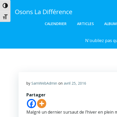
Aller
Passer en contraste élevé
au
Osons La Différence
contenu
Changer la taille de la police
CALENDRIER
ARTICLES
ALBUM
N'oubliez pas q
by
SamWebAdmin
on
avril 25, 2016
Partager
Malgré un dernier sursaut de l’hiver en plein m