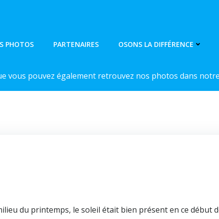
S PHOTOS
PARTENAIRES
OSONS LA DIFFÉRENCE
ue vous pouvez également retrouvez nos photos dans notre 
ilieu du printemps, le soleil était bien présent en ce début 