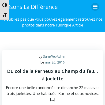
Aller
Osons La Différence
Passer en contraste élevé
au
contenu
Changer la taille de la police
N'oubliez pas que vous pouvez également retrouvez nos
photos dans notre rubrique Article
by
SamWebAdmin
Le
mai 26, 2016
Du col de la Perheux au Champ du feu…
à Joëlette
Encore une belle randonnée ce dimanche 22 mai avec
trois joëlettes. Une habituée, Karine et deux novices,
[…]