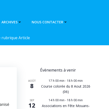
ARCHIVES
NOUS CONTACTER
rubrique Article
Évènements à venir
17 h 00 min
-
18 h 00 min
AOÛT
8
Course colorée du 8 Aout 2026
(06)
14 h 00 min
-
18 h 00 min
SEP
12
ganisé
Associations en Fête Mouans-