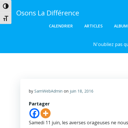
Aller
Passer en contraste élevé
au
Osons La Différence
contenu
Changer la taille de la police
CALENDRIER
ARTICLES
ALBUM
N'oubliez pas q
by
SamWebAdmin
on
juin 18, 2016
Partager
Samedi 11 juin, les averses orageuses ne nous