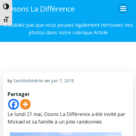
Aller
Osons La Différence
Passer en contraste élevé
au
contenu
Changer la taille de la police
N'oubliez pas que vous pouvez également retrouvez nos
photos dans notre rubrique Article
by
SamWebAdmin
on
juin 7, 2018
Partager
Le lundi 21 mai, Osons La Différence a été invité par
Mickaël et sa famille à un jolie randonnée.