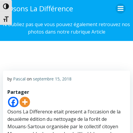
Aller
Osons La Différence
Passer en contraste élevé
au
contenu
Changer la taille de la police
N'oubliez pas que vous pouvez également retrouvez nos
photos dans notre rubrique Article
by
Pascal
on
septembre 15, 2018
Partager
Osons La Difference etait present a l’occasion de la
deuxième édition du nettoyage de la forêt de
Mouans-Sartoux organisée par le collectif citoyen