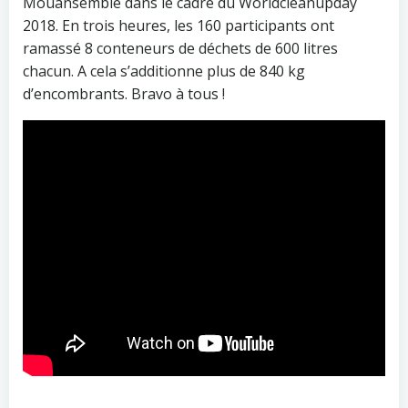
Mouansemble dans le cadre du Worldcleanupday
2018. En trois heures, les 160 participants ont
ramassé 8 conteneurs de déchets de 600 litres
chacun. A cela s’additionne plus de 840 kg
d’encombrants. Bravo à tous !