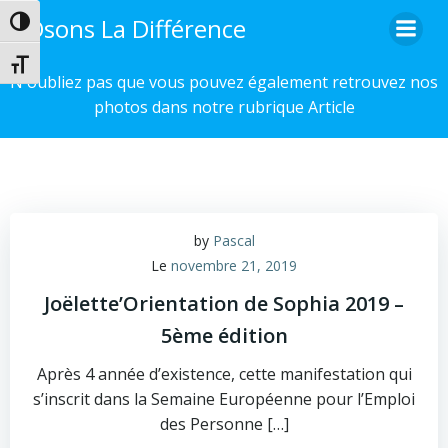
Aller
Osons La Différence
Passer en contraste élevé
au
contenu
Changer la taille de la police
N'oubliez pas que vous pouvez également retrouvez nos
photos dans notre rubrique Article
by
Pascal
Le
novembre 21, 2019
Joëlette’Orientation de Sophia 2019 –
5ème édition
Après 4 année d’existence, cette manifestation qui
s’inscrit dans la Semaine Européenne pour l’Emploi
des Personne […]