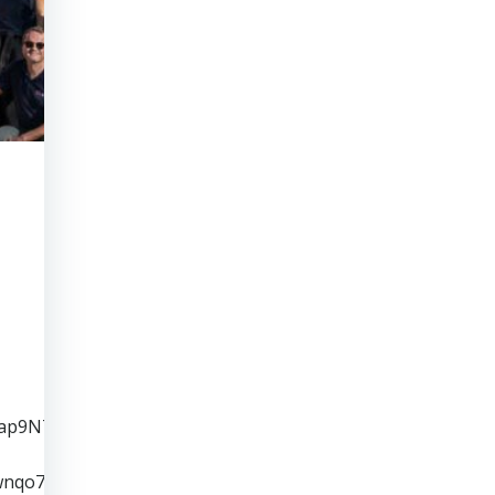
xLap9N7
Rwnqo7