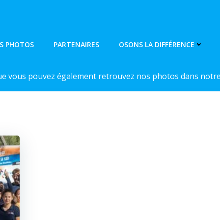
S PHOTOS
PARTENAIRES
OSONS LA DIFFÉRENCE
ue vous pouvez également retrouvez nos photos dans notre 