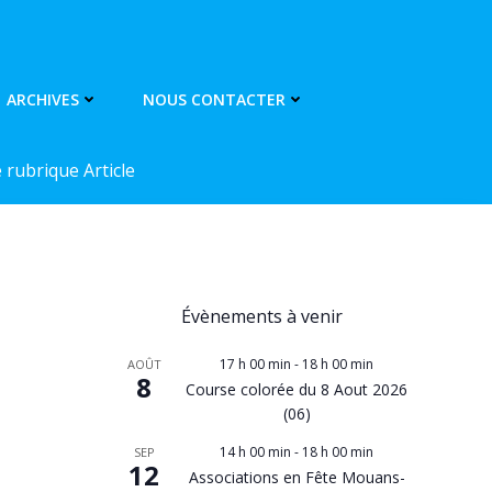
ARCHIVES
NOUS CONTACTER
rubrique Article
Évènements à venir
17 h 00 min
-
18 h 00 min
AOÛT
8
Course colorée du 8 Aout 2026
(06)
14 h 00 min
-
18 h 00 min
SEP
12
Associations en Fête Mouans-