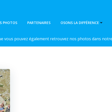
S PHOTOS
PARTENAIRES
OSONS LA DIFFÉRENCE
ue vous pouvez également retrouvez nos photos dans notre 