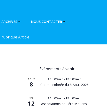
ARCHIVES
NOUS CONTACTER
rubrique Article
Évènements à venir
17 h 00 min
-
18 h 00 min
AOÛT
8
Course colorée du 8 Aout 2026
(06)
14 h 00 min
-
18 h 00 min
SEP
12
Associations en Fête Mouans-