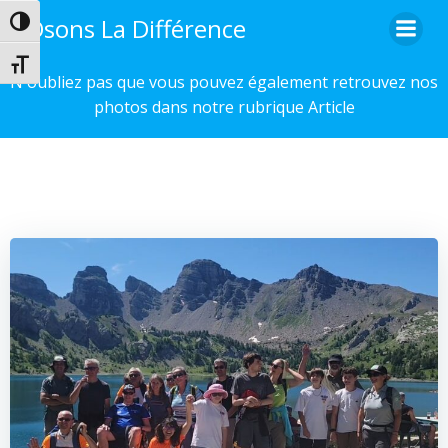
Aller
Osons La Différence
Passer en contraste élevé
au
contenu
Changer la taille de la police
N'oubliez pas que vous pouvez également retrouvez nos
photos dans notre rubrique Article