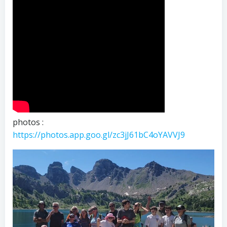
photos :
https://photos.app.goo.gl/zc3jJ61bC4oYAVVJ9