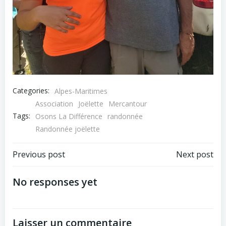
Categories:
Alpes-Maritimes
Association
Joëlette
Mercantour
Tags:
Osons La Différence
randonnée
Randonnée joëlette
Post
Post
Previous post
Next post
navigation
navigation
No responses yet
Laisser un commentaire