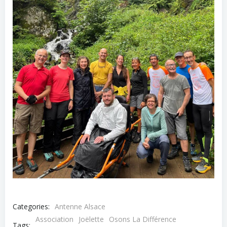
Categories:
Antenne Alsace
Association
Joëlette
Osons La Différence
Tags: