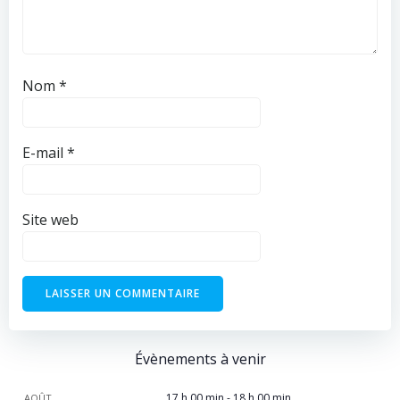
Nom
*
E-mail
*
Site web
Évènements à venir
17 h 00 min
-
18 h 00 min
AOÛT