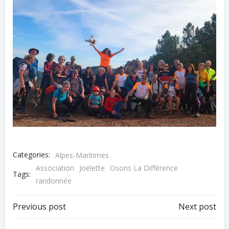
Categories:
Alpes-Maritimes
Association
Joëlette
Osons La Différence
Tags:
randonnée
Post
Post
Previous post
Next post