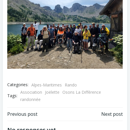
Categories:
Alpes-Maritimes
Rando
Association
Joëlette
Osons La Différence
Tags:
randonnée
Post
Post
Previous post
Next post
No responses yet