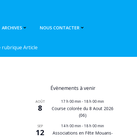
ARCHIVES
NOUS CONTACTER
rubrique Article
Évènements à venir
17 h 00 min
-
18 h 00 min
AOÛT
8
Course colorée du 8 Aout 2026
(06)
14 h 00 min
-
18 h 00 min
SEP
12
Associations en Fête Mouans-