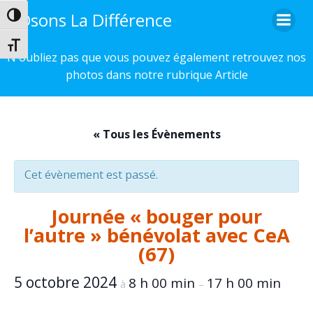
Aller
Osons La Différence
Passer en contraste élevé
au
contenu
Changer la taille de la police
N'oubliez pas que vous pouvez également retrouvez nos
photos dans notre rubrique Article
« Tous les Évènements
Cet évènement est passé.
Journée « bouger pour
l’autre » bénévolat avec CeA
(67)
5 octobre 2024
8 h 00 min
17 h 00 min
à
–