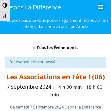
Aller
Osons La Différence
Passer en contraste élevé
au
contenu
Changer la taille de la police
N'oubliez pas que vous pouvez également retrouvez nos
photos dans notre rubrique Article
« Tous les Évènements
Cet évènement est passé.
Les Associations en Fête ! (06)
7 septembre 2024
14 h 00 min
18 h 00
à
–
min
Ce samedi 7 Septembre 2024 Osons la Différence