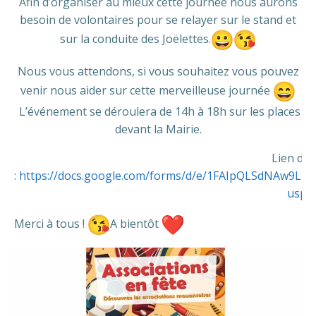
Afin d’organiser au mieux cette journée nous aurons
besoin de volontaires pour se relayer sur le stand et
sur la conduite des Joëlettes.
Nous vous attendons, si vous souhaitez vous pouvez
venir nous aider sur cette merveilleuse journée
L’événement se déroulera de 14h à 18h sur les places
devant la Mairie.
Lien d’i
:
https://docs.google.com/forms/d/e/1FAIpQLSdNAw9LI
usp=
Merci à tous !
A bientôt