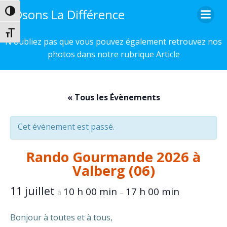
Aller
Osons La Différence
Passer en contraste élevé
au
contenu
Changer la taille de la police
N'oubliez pas que vous pouvez également retrouvez nos
photos dans notre rubrique Article
« Tous les Évènements
Cet évènement est passé.
Rando Gourmande 2026 à
Valberg (06)
11 juillet
10 h 00 min
17 h 00 min
à
–
Bonjour à toutes et à tous,