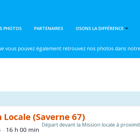
S PHOTOS
PARTENAIRES
OSONS LA DIFFÉRENCE
ue vous pouvez également retrouvez nos photos dans notre 
n Locale (Saverne 67)
Départ devant la Mission locale à proxim
n
16 h 00 min
–