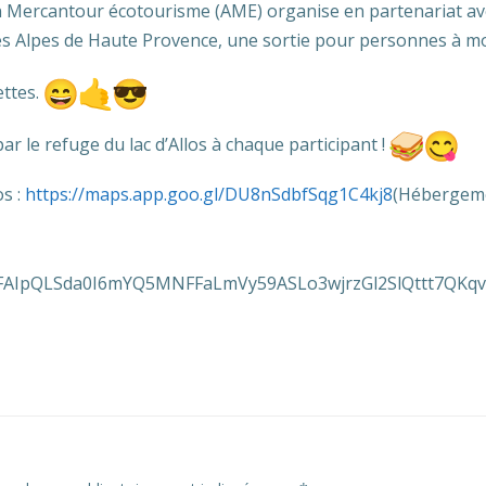
ion Mercantour écotourisme (AME) organise en partenariat av
 Alpes de Haute Provence, une sortie pour personnes à mob
ttes.
r le refuge du lac d’Allos à chaque participant !
os :
https://maps.app.goo.gl/DU8nSdbfSqg1C4kj8
(Hébergeme
e/1FAIpQLSda0I6mYQ5MNFFaLmVy59ASLo3wjrzGl2SlQttt7QKqv