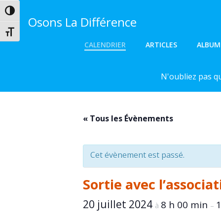
Aller
Passer en contraste élevé
au
Osons La Différence
contenu
Changer la taille de la police
CALENDRIER
ARTICLES
ALBUM
N'oubliez pas q
« Tous les Évènements
Cet évènement est passé.
Sortie avec l’associ
20 juillet 2024
8 h 00 min
1
à
–