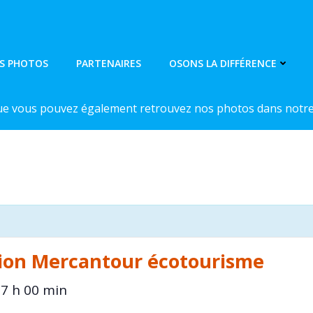
S PHOTOS
PARTENAIRES
OSONS LA DIFFÉRENCE
ue vous pouvez également retrouvez nos photos dans notre 
ation Mercantour écotourisme
7 h 00 min