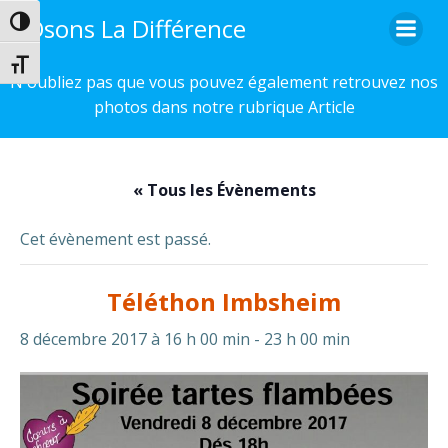
Aller
Osons La Différence
Passer en contraste élevé
au
contenu
Changer la taille de la police
N'oubliez pas que vous pouvez également retrouvez nos
photos dans notre rubrique Article
« Tous les Évènements
Cet évènement est passé.
Téléthon Imbsheim
8 décembre 2017 à 16 h 00 min
-
23 h 00 min