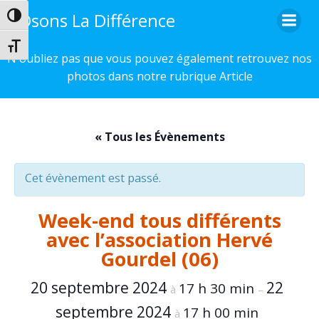
Aller
Osons La Différence
Passer en contraste élevé
au
contenu
Changer la taille de la police
N'oubliez pas que vous pouvez également retrouvez nos
photos dans notre rubrique Article
« Tous les Évènements
Cet évènement est passé.
Week-end tous différents
avec l’association Hervé
Gourdel (06)
20 septembre 2024
22
17 h 30 min
à
–
septembre 2024
17 h 00 min
à