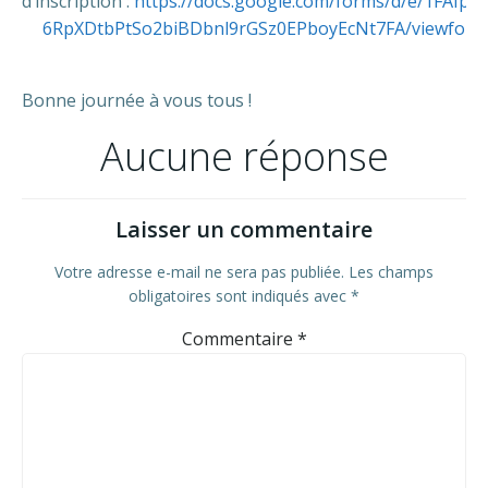
d’inscription :
https://docs.google.com/forms/d/e/1FAIp
6RpXDtbPtSo2biBDbnl9rGSz0EPboyEcNt7FA/viewform
Bonne journée à vous tous !
Aucune réponse
Laisser un commentaire
Votre adresse e-mail ne sera pas publiée.
Les champs
obligatoires sont indiqués avec
*
Commentaire
*