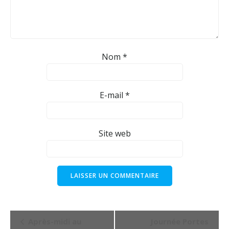
Nom
*
E-mail
*
Site web
N
Après-midi au
Journée Portes