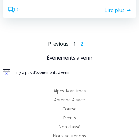
0
Lire plus
Posts
Posts
Page
Page
Previous
1
2
navigation
navigation
Évènements à venir
Il n’y a pas d’évènements à venir.
Notice
Alpes-Maritimes
Antenne Alsace
Course
Events
Non classé
Nous soutenons