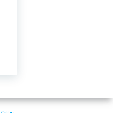
d
Colibri