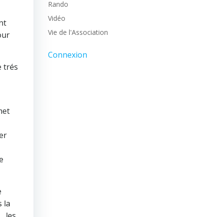
Rando
Vidéo
nt
Vie de l'Association
our
Connexion
e trés
met
er
e
e
 la
… les