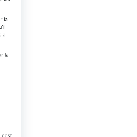
r la
’il
s a
r la
 post