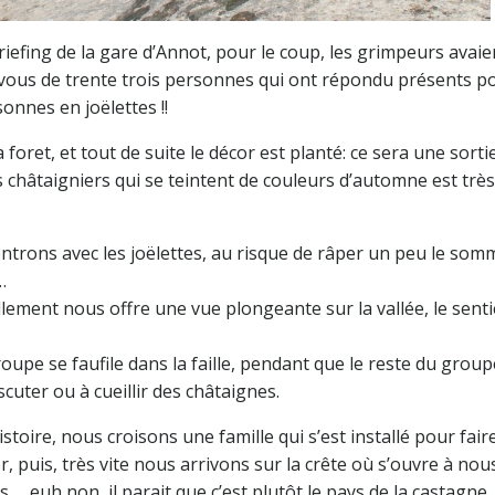
fing de la gare d’Annot, pour le coup, les grimpeurs avaie
ez vous de trente trois personnes qui ont répondu présents p
onnes en joëlettes !!
 foret, et tout de suite le décor est planté: ce sera une sorti
s châtaigniers qui se teintent de couleurs d’automne est très
rentrons avec les joëlettes, au risque de râper un peu le som
…
llement nous offre une vue plongeante sur la vallée, le senti
oupe se faufile dans la faille, pendant que le reste du group
scuter ou à cueillir des châtaignes.
stoire, nous croisons une famille qui s’est installé pour fair
 puis, très vite nous arrivons sur la crête où s’ouvre à nous
 … euh non, il parait que c’est plutôt le pays de la castagne 