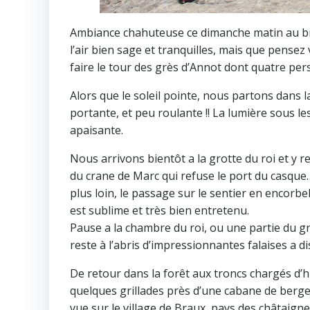
Ambiance chahuteuse ce dimanche matin au brie
l’air bien sage et tranquilles, mais que pens
faire le tour des grès d’Annot dont quatre pers
Alors que le soleil pointe, nous partons dans la
portante, et peu roulante !! La lumière sous le
apaisante.
Nous arrivons bientôt a la grotte du roi et y 
du crane de Marc qui refuse le port du casque
plus loin, le passage sur le sentier en encorbe
est sublime et très bien entretenu.
Pause a la chambre du roi, ou une partie du gr
reste à l’abris d’impressionnantes falaises a di
De retour dans la forêt aux troncs chargés d’hi
quelques grillades près d’une cabane de berger,
vue sur le village de Braux, pays des châtaignes