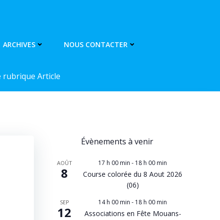
ARCHIVES
NOUS CONTACTER
rubrique Article
Évènements à venir
17 h 00 min
-
18 h 00 min
AOÛT
8
Course colorée du 8 Aout 2026
(06)
14 h 00 min
-
18 h 00 min
SEP
12
Associations en Fête Mouans-