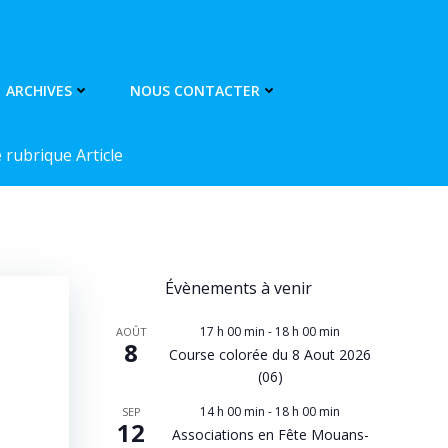
ARCHIVES
NOUS CONTACTER
rubrique Article
Évènements à venir
17 h 00 min
-
18 h 00 min
AOÛT
8
Course colorée du 8 Aout 2026
(06)
14 h 00 min
-
18 h 00 min
SEP
12
Associations en Fête Mouans-