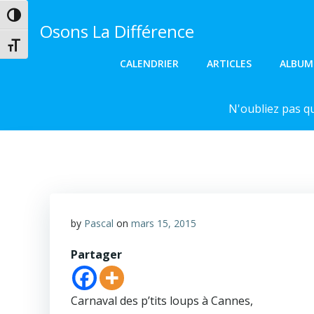
Aller
Passer en contraste élevé
au
Osons La Différence
contenu
Changer la taille de la police
CALENDRIER
ARTICLES
ALBUM
N'oubliez pas q
by
Pascal
on
mars 15, 2015
Partager
Carnaval des p’tits loups à Cannes,