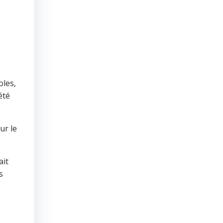
oles,
été
ur le
ait
s