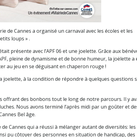
rie de Cannes a organisé un carnaval avec les écoles et les
tits loups » .
 était présente avec l’APF 06 et une joelette. Grâce aux bénév
PF, pleine de dynamisme et de bonne humeur, la joëlette a 
êter au jeu en se déguisant en chaperon rouge !
a joelette, à la condition de répondre à quelques questions s
s offrant des bonbons tout le long de notre parcours. Il y av
luches. Nous avons terminé l’après midi par un goûter et de
Cannes Bel âge.
ille de Cannes qui a réussi à mélanger autant de diversités: les
insi pu côtoyer des personnes en situation de handicap, des