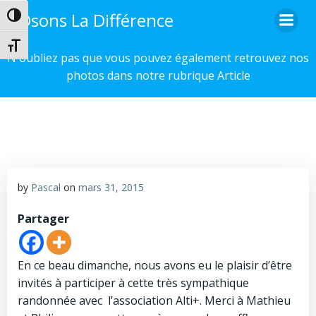
Aller
Osons La Différence
Passer en contraste élevé
au
contenu
Changer la taille de la police
N'oubliez pas que vous pouvez également retrouvez nos
photos dans notre rubrique Article
by
Pascal
on
mars 31, 2015
Partager
En ce beau dimanche, nous avons eu le plaisir d’être
invités à participer à cette très sympathique
randonnée avec l’association Alti+. Merci à Mathieu