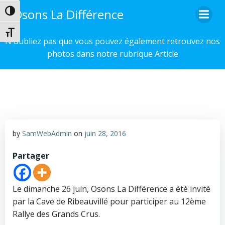
Aller
Osons La Différence
Passer en contraste élevé
au
contenu
Changer la taille de la police
N'oubliez pas que vous pouvez également retrouvez nos
photos dans notre rubrique Article
by
SamWebAdmin
on
juin 28, 2016
Partager
Le dimanche 26 juin, Osons La Différence a été invité
par la Cave de Ribeauvillé pour participer au 12ème
Rallye des Grands Crus.