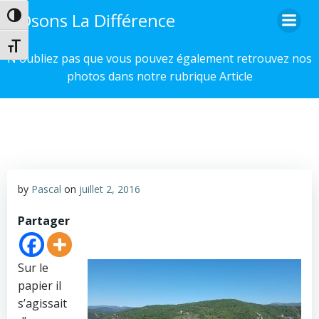
Aller
Osons La Différence
Passer en contraste élevé
au
contenu
Changer la taille de la police
N'oubliez pas que vous pouvez également retrouvez nos
photos dans notre rubrique Article
by
Pascal
on
juillet 2, 2016
Partager
Sur le
papier il
s’agissait